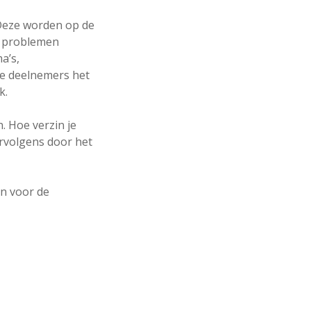
 Deze worden op de
e problemen
a’s,
de deelnemers het
k.
. Hoe verzin je
ervolgens door het
en voor de