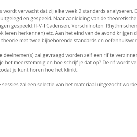
 wordt verwacht dat zij elke week 2 standards analyseren.
uitgelegd en gespeeld. Naar aanleiding van de theoretisch
gen gespeeld: II-V-I Cadensen, Verschilnoten, Rhythmschem
k leren herkennen) etc. Aan het eind van de avond krijgen 
 theorie met twee bijbehorende standards en oefenhuiswer
e deelnemer(s) zal gevraagd worden zelf een rif te verzinnen
je het meerstemmig en hoe schrijf je dat op? De rif wordt v
odat je kunt horen hoe het klinkt.
 sessies zal een selectie van het materiaal uitgezocht word