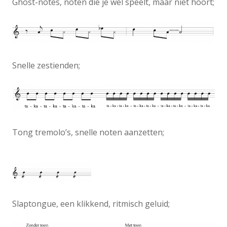
Ghost-notes, noten die je wel speelt, maar niet hoort;
Snelle zestienden;
Tong tremolo’s, snelle noten aanzetten;
Slaptongue, een klikkend, ritmisch geluid;