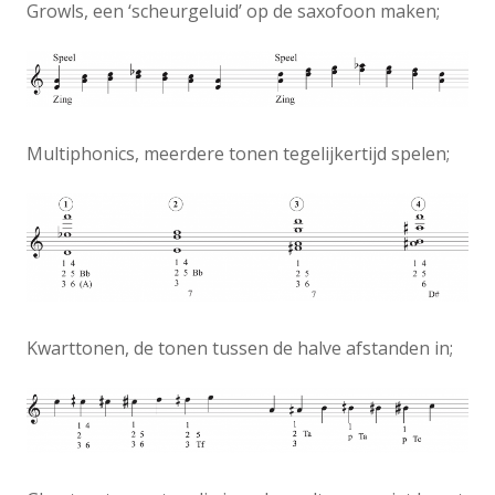
Growls, een ‘scheurgeluid’ op de saxofoon maken;
Multiphonics, meerdere tonen tegelijkertijd spelen;
Kwarttonen, de tonen tussen de halve afstanden in;